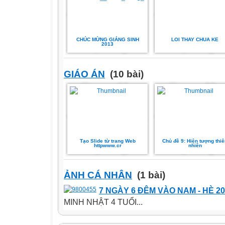
CHÚC MỪNG GIÁNG SINH
LOI THAY CHUA KE
2013
GIÁO ÁN
(10 bài)
Tạo Slide từ trang Web
Chủ đề 9: Hiện tượng thiê
httpwww.cr
nhiên
ẢNH CÁ NHÂN
(1 bài)
7 NGÀY 6 ĐÊM VÀO NAM - HÈ 2
MINH NHẬT 4 TUỔI...