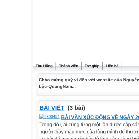
Thu Hằng
Thành viên
Trợ giúp
Liên hệ
Chào mừng quý vị đến với website của Nguyễn
Lộc-QuảngNam...
BÀI VIẾT
(3 bài)
BÀI VĂN XÚC ĐỘNG VỀ NGÀY 20
Trong đời, ai cũng từng một lần được cắp sá
người thầy mẫu mực của lòng mình để thương
cơ hội để mọi người bày tỏ tình cảm, lòng biế