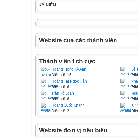
KỶ NIỆM
Website của các thành viên
Thành viên tích cực
Hoàng Trọng Kỳ Anh
Lê 
Điểm số: 15
Điể
Hoàng Thị Ngọc Hân
Phạ
Điểm số: 6
Điể
Trần Tố Loan
Ngu
Điểm số: 6
Điể
Hoàng Quốc Khánh
Kin
Điểm số: 3
Điể
Website đơn vị tiêu biểu